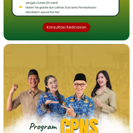
Konsultasi Kedinasan