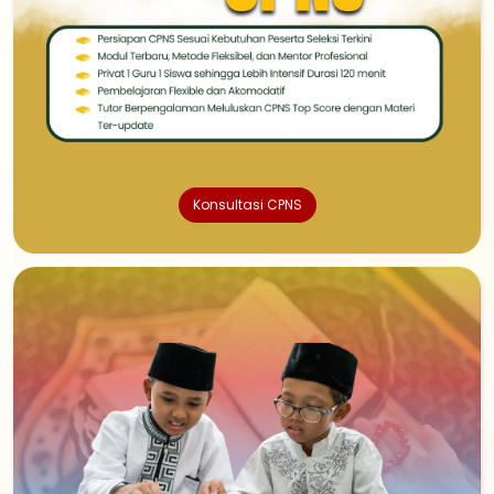
Konsultasi CPNS