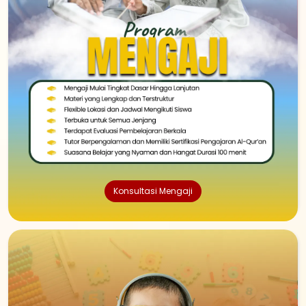
Konsultasi Mengaji