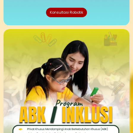
Konsultasi Robotik