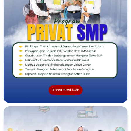
Konsultasi SMP