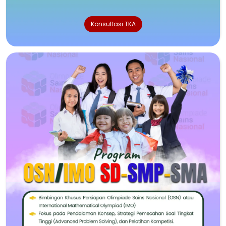
Konsultasi TKA