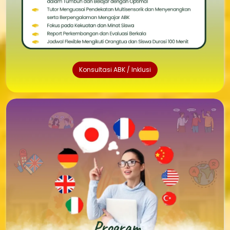
Konsultasi ABK / Inklusi