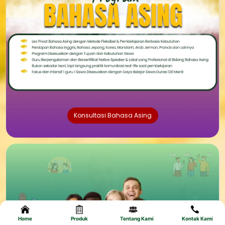
Konsultasi Bahasa Asing
Home
Produk
Tentang Kami
Kontak Kami