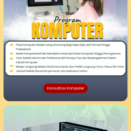
Konsultasi Komputer