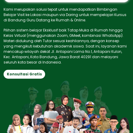
Kami merupakan solusi tepat untuk mendapatkan Bimbingan
Belajar Visit ke Lokasi maupun via Daring untuk mempelajari Kursus
di Bandung Guru Datang ke Rumah & Online.
Pilihan sistem belajar Eksklusif baik Tatap Muka di Rumah hingga
Kelas Virtual (menggunakan Zoom, GMeet, kombinasi WhatsApp).
Materi didukung oleh Tutor sesuai keahliannya, dengan konsep
yang mengikuti kebutuhan akademik siswa. Saat ini, layanan kami
mencakup wilayah dekat Jl. Antapani Lama No.1, Antapani Kulon,
Kec. Antapani, Kota Bandung, Jawa Barat 40291 dan melayani
seluruh kota besar di Indonesia.
Konsultasi Gratis