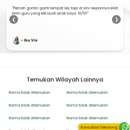
"Guru MTK-nya enak ngajarnya, ngajarin solusi praktis
ngerjain tugas. Jadi mereka jadi suka matematika. Terima
❮
kasih, anak saya senang belajarnya!"
❯
- Ibu Sriyati
Temukan Wilayah Lainnya
Nama tidak ditemukan
Nama tidak ditemukan
Nama tidak ditemukan
Nama tidak ditemukan
Nama tidak ditemukan
Nama tidak ditemukan
Konsultasi Sekarang