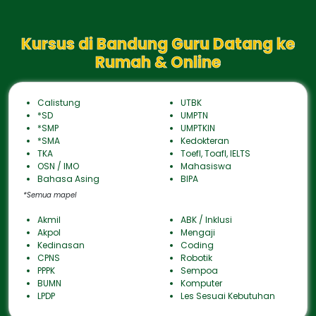
Kursus di Bandung Guru Datang ke
Rumah & Online
Calistung
UTBK
*SD
UMPTN
*SMP
UMPTKIN
*SMA
Kedokteran
TKA
Toefl, Toafl, IELTS
OSN / IMO
Mahasiswa
Bahasa Asing
BIPA
*Semua mapel
Akmil
ABK / Inklusi
Akpol
Mengaji
Kedinasan
Coding
CPNS
Robotik
PPPK
Sempoa
BUMN
Komputer
LPDP
Les Sesuai Kebutuhan