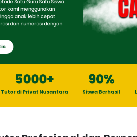
etode Satu Guru Satu Siswa
Tutor kami menggunakan
hingga anak lebih cepat
erasi dan numerasi dengan
tis
5000
+
90
%
Tutor di Privat Nusantara
Siswa Berhasil