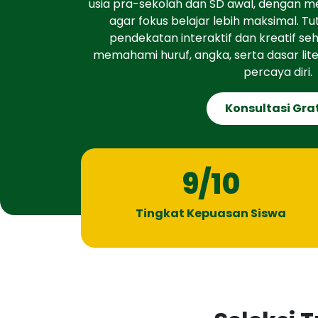
usia pra-sekolah dan SD awal, dengan m
agar fokus belajar lebih maksimal. 
pendekatan interaktif dan kreatif se
memahami huruf, angka, serta dasar lit
percaya diri.
Konsultasi Gra
9
/10
Tingkat Kepuasan Siswa