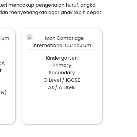
teri mencakup pengenalan huruf, angka,
f dan menyenangkan agar anak lebih cepat
Kindergarten
TKA
Primary
t
Secondary
O Level / IGCSE
As / A Level
TN)