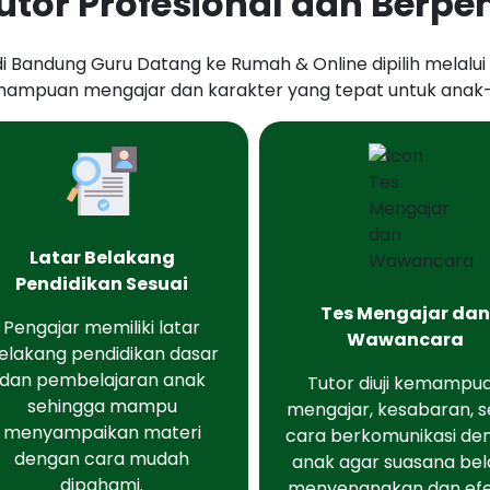
Tutor Profesional dan Ber
di Bandung Guru Datang ke Rumah & Online dipilih melalu
ampuan mengajar dan karakter yang tepat untuk anak
Latar Belakang
Pendidikan Sesuai
Tes Mengajar da
Pengajar memiliki latar
Wawancara
elakang pendidikan dasar
dan pembelajaran anak
Tutor diuji kemampu
sehingga mampu
mengajar, kesabaran, s
menyampaikan materi
cara berkomunikasi de
dengan cara mudah
anak agar suasana bel
dipahami.
menyenangkan dan efek