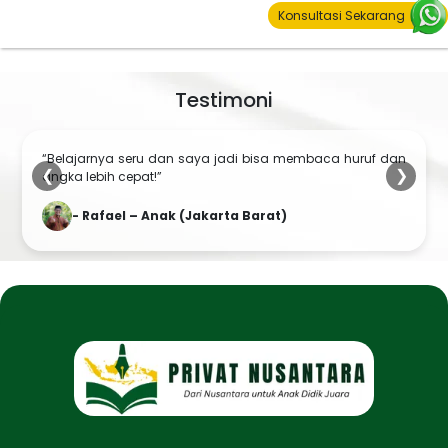
Konsultasi Sekarang
Testimoni
“Belajarnya seru dan saya jadi bisa membaca huruf dan
❮
❯
angka lebih cepat!”
- Rafael – Anak (Jakarta Barat)