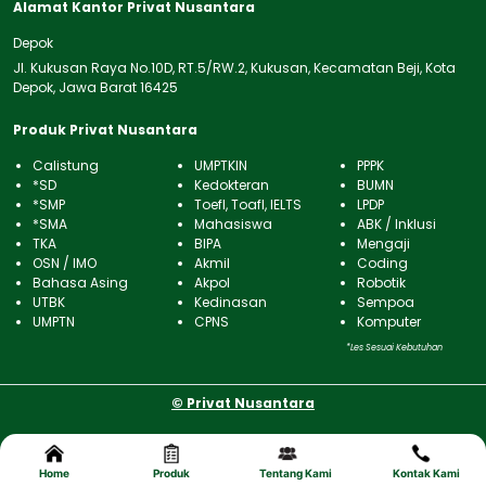
Alamat Kantor Privat Nusantara
Depok
Jl. Kukusan Raya No.10D, RT.5/RW.2, Kukusan, Kecamatan Beji, Kota
Depok, Jawa Barat 16425
Produk Privat Nusantara
Calistung
UMPTKIN
PPPK
*SD
Kedokteran
BUMN
*SMP
Toefl, Toafl, IELTS
LPDP
*SMA
Mahasiswa
ABK / Inklusi
TKA
BIPA
Mengaji
OSN / IMO
Akmil
Coding
Bahasa Asing
Akpol
Robotik
UTBK
Kedinasan
Sempoa
UMPTN
CPNS
Komputer
*Les Sesuai Kebutuhan
© Privat Nusantara
Home
Produk
Tentang Kami
Kontak Kami