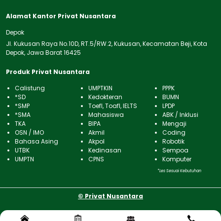
Alamat Kantor Privat Nusantara
Depok
Jl. Kukusan Raya No.10D, RT.5/RW.2, Kukusan, Kecamatan Beji, Kota
Depok, Jawa Barat 16425
Produk Privat Nusantara
Calistung
UMPTKIN
PPPK
*SD
Kedokteran
BUMN
*SMP
Toefl, Toafl, IELTS
LPDP
*SMA
Mahasiswa
ABK / Inklusi
TKA
BIPA
Mengaji
OSN / IMO
Akmil
Coding
Bahasa Asing
Akpol
Robotik
UTBK
Kedinasan
Sempoa
UMPTN
CPNS
Komputer
*Les Sesuai Kebutuhan
© Privat Nusantara