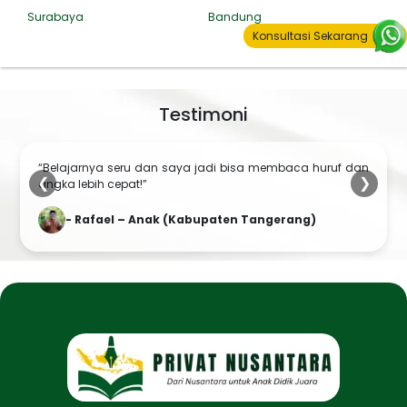
Surabaya
Bandung
Konsultasi Sekarang
Testimoni
“Belajarnya seru dan saya jadi bisa membaca huruf dan
❮
❯
angka lebih cepat!”
- Rafael – Anak (Kabupaten Tangerang)